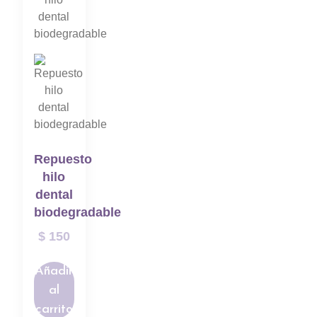
Repuesto
hilo
dental
biodegradable
$
150
Añadir
al
carrito