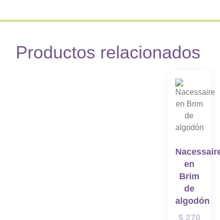
Productos relacionados
Nacessair
en
Brim
de
algodón
$
270